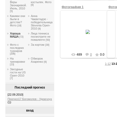
Веры
костылях. Фото
Звонаревой.
[6]
Фотография 1
Фото
Июль, 2010
[5]
Какими они
Анна
были в
Чакветадзе -
детстве?
победительница
Фото
Slovenia Open-
[18]
11.08.2010
2010
[9]
Хороша
Лица тенниса
Leonard750
МАША
посмотрите не
[72]
пожалеете
[50]
Фото с
За кортом
[30]
последних
турниров
[206]
489
0
0.0
На
Обморок
тренировке
Азаренко
[6]
1-12
13-
[13]
Звездные
гости на US
Open-2010
[7]
Последний прогноз
[22.09.2010]
Прогноз17 Богомолов - Удомчоук
(
5
)
вход