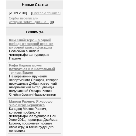
Новые Статьи
[20.09.2010]
[
Пресса о теннисе
]
Сербы переписали
историю.Читать дальше...
(
0
)
теннис уа
Ким Кляйстерс – в одной
победе от первой строчки
мировой классификации
Бельгийка вышла в
четвертьфинал турнира в
Париже
Рафа Надаль может
потягаться и в настольный
теннис. Видео
На церемонии вручения
«спортивного Оскара», которая
проходила в Дубаи, известный
американский актер, дважды
получавший Оскара, Кевин
Спейси бросил Надалю вызов
Милош Раонич: Я хорошо
знаю игру Беранкиса
Канадец Милош Раонич,
который пробился в
четвертьфинал турнира в Сан
Хосе-2011, переиграв Джеймса
Блэйка, прокомментировал
свою игру, а также будущего
соперника