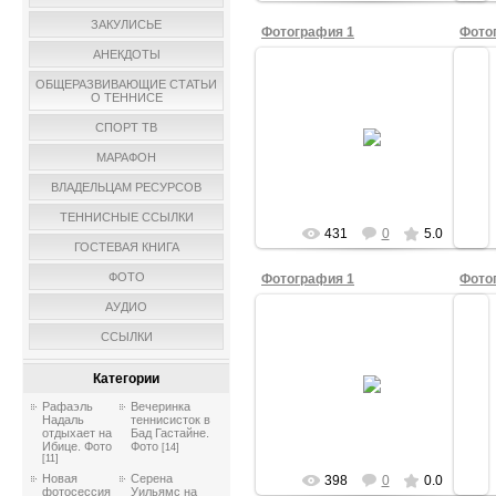
ЗАКУЛИСЬЕ
Фотография 1
Фото
АНЕКДОТЫ
ОБЩЕРАЗВИВАЮЩИЕ СТАТЬИ
О ТЕННИСЕ
11.08.2010
СПОРТ ТВ
Leonard750
МАРАФОН
ВЛАДЕЛЬЦАМ РЕСУРСОВ
ТЕННИСНЫЕ ССЫЛКИ
431
0
5.0
ГОСТЕВАЯ КНИГА
ФОТО
Фотография 1
Фото
АУДИО
ССЫЛКИ
11.08.2010
Категории
Leonard750
Рафаэль
Вечеринка
Надаль
теннисисток в
отдыхает на
Бад Гастайне.
Ибице. Фото
Фото
[14]
[11]
Новая
Серена
398
0
0.0
фотосессия
Уильямс на