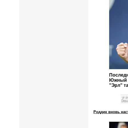
Последн
Южный п
"Эрл" т
Прес
Роддик вновь наст