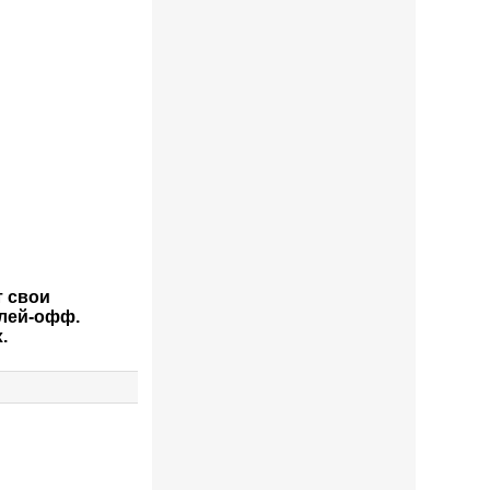
т свои
плей-офф.
.