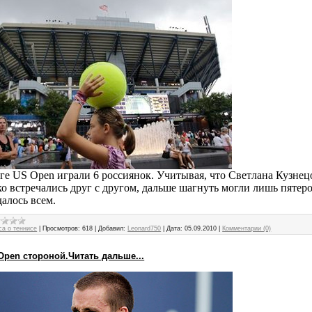
уге US Open играли 6 россиянок. Учитывая, что Светлана Кузне
о встречались друг с другом, дальше шагнуть могли лишь пятер
алось всем.
са о теннисе
|
Просмотров:
618
|
Добавил:
Leonard750
|
Дата:
05.09.2010
|
Комментарии (0)
Open стороной.Читать дальше...