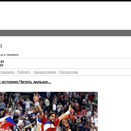
й
са о теннисе
:
43
-10
Названию
·
Рейтингу
·
Комментариям
·
Просмотрам
 историю.Читать дальше...