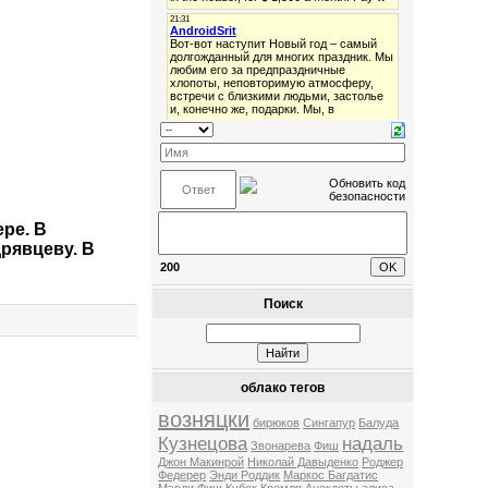
ре. В
рявцеву. В
200
Поиск
облако тегов
возняцки
бирюков
Сингапур
Балуда
Кузнецова
надаль
Звонарева
Фиш
Джон Макинрой
Николай Давыденко
Роджер
Федерер
Энди Роддик
Маркос Багдатис