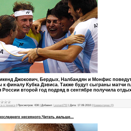
уикенд Джокович, Бердых, Налбандян и Монфис поведу
 к финалу Кубка Дэвиса. Также будут сыграны матчи 
 России второй год подряд в сентябре получила отдых
са о теннисе
|
Просмотров:
636
|
Добавил:
Leonard750
|
Дата:
17.09.2010
|
Комментарии (0)
оследнего несеяного.Читать дальше...