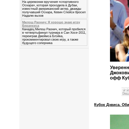
На церемонии вручения «спортивного
Оскара», которая проходила в Дубаи,
известный американский актер, дважды
получавший Оскара, Кевин Спейси бросил
Надалю вызов
Милош Раонич: Я хорошо знаю игру
Беранкиса
Канадец Милош Раонич, который пробился
в четвертьфинал турнира в Сан Хосе-2011,
переиграв Джеймса Блэйка,
прокомментировал свою игру, а также
будущего соперника
Уверенн
Джокови
офф Куб
Прес
Кубок Дэвиса. Об