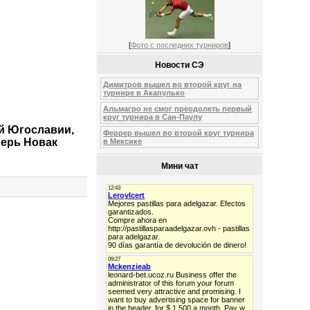
[
Фото с последних турниров
]
Новости СЭ
Димитров вышел во второй круг на
турнире в Акапулько
Альмагро не смог преодолеть первый
круг турнира в Сан-Паулу
ой Югославии,
Феррер вышел во второй круг турнира
перь Новак
в Мексике
Мини чат