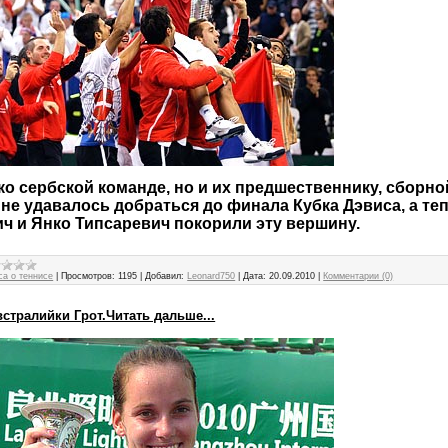
ко сербской команде, но и их предшественнику, сборн
 не удавалось добраться до финала Кубка Дэвиса, а те
ч и Янко Типсаревич покорили эту вершину.
са о теннисе
|
Просмотров:
1195
|
Добавил:
Leonard750
|
Дата:
20.09.2010
|
Комментарии (0)
стралийки Грот.Читать дальше...