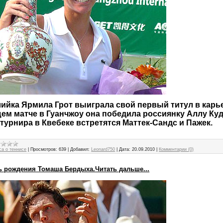
ийка Ярмила Грот выиграла свой первый титул в карье
м матче в Гуанчжоу она победила россиянку Аллу Куд
турнира в Квебеке встретятся Маттек-Сандс и Пажек.
са о теннисе
|
Просмотров:
639
|
Добавил:
Leonard750
|
Дата:
20.09.2010
|
Комментарии (0)
 рождения Томаша Бердыха.Читать дальше...