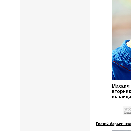
Михаил 
вторник
испанца
Прес
Третий барьер взя