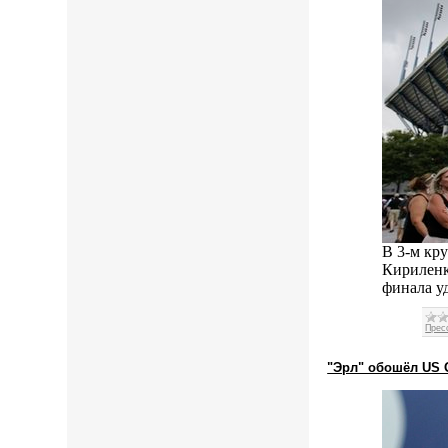
В 3-м кр
Кириленк
финала уд
Прес
"Эрл" обошёл US 