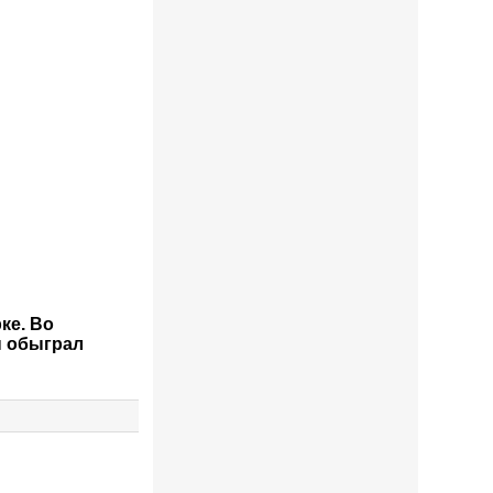
ке. Во
н обыграл