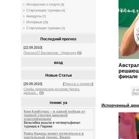
Интересное о спорте
[8]
Стартующие турниры
[4]
Анекдоты
[7]
Интервью
[28]
Стартующие турниры
[1]
Последний прогноз
[22.09.2010]
Прогноз17 Богомолов - Удомчоук
(
5
)
вход
Австрал
решающе
Новые Статьи
финале 
[20.09.2010]
[
Пресса о теннисе
]
Сербы переписали историю.Читать
дальше...
(
0
)
Прес
теннис уа
Испорченный день
Ким Кляйстерс – в одной победе от
первой строчки мировой
классификации
Бельгийка вышла в четвертьфинал
турнира в Париже
Рафа Надаль может потягаться и в
настольный теннис. Видео