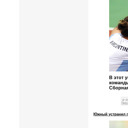
В этот 
команды
Сборная
Прес
Южный устранил п