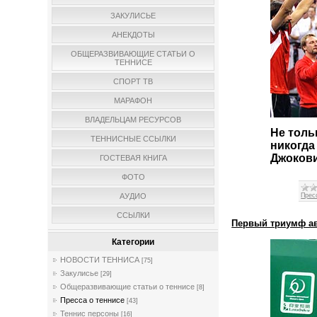
ЗАКУЛИСЬЕ
АНЕКДОТЫ
ОБЩЕРАЗВИВАЮЩИЕ СТАТЬИ О
ТЕННИСЕ
СПОРТ ТВ
МАРАФОН
ВЛАДЕЛЬЦАМ РЕСУРСОВ
Не толь
ТЕННИСНЫЕ ССЫЛКИ
никогда
Джокови
ГОСТЕВАЯ КНИГА
ФОТО
АУДИО
Прес
ССЫЛКИ
Первый триумф ав
Категории
НОВОСТИ ТЕННИСА
[75]
Закулисье
[29]
Общеразвивающие статьи о теннисе
[8]
Пресса о теннисе
[43]
Теннис персоны
[16]