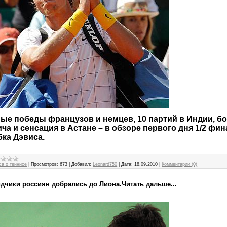
ые победы французов и немцев, 10 партий в Индии, б
ча и сенсация в Астане – в обзоре первого дня 1/2 фин
ка Дэвиса.
са о теннисе
|
Просмотров:
673
|
Добавил:
Leonard750
|
Дата:
18.09.2010
|
Комментарии (0)
идчики россиян добрались до Лиона.Читать дальше...