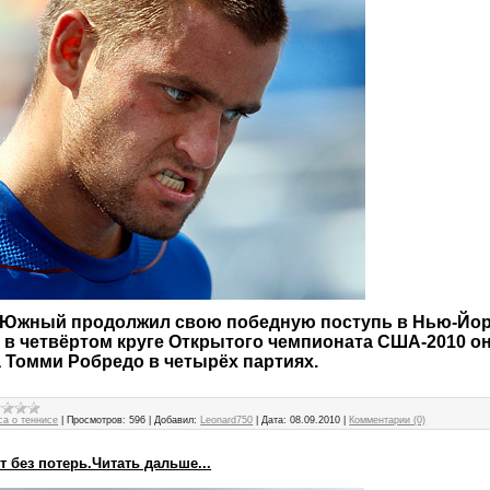
Южный продолжил свою победную поступь в Нью-Йор
 в четвёртом круге Открытого чемпионата США-2010 о
 Томми Робредо в четырёх партиях.
са о теннисе
|
Просмотров:
596
|
Добавил:
Leonard750
|
Дата:
08.09.2010
|
Комментарии (0)
т без потерь.Читать дальше...