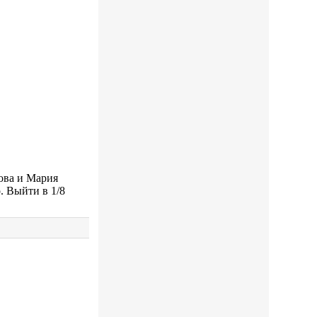
цова и Мария
о.
Выйти в 1/8