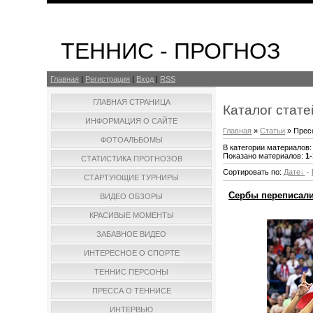
ТЕННИС - ПРОГНОЗ
Главная
|
Регистрация
|
Вход
|
RSS
ГЛАВНАЯ СТРАНИЦА
Каталог стате
ИНФОРМАЦИЯ О САЙТЕ
Главная
»
Статьи
» Прес
ФОТОАЛЬБОМЫ
В категории материалов
Показано материалов
:
1
СТАТИСТИКА ПРОГНОЗОВ
Сортировать по
:
Дате
·
СТАРТУЮЩИЕ ТУРНИРЫ
Сербы переписали
ВИДЕО ОБЗОРЫ
КРАСИВЫЕ МОМЕНТЫ
ЗАБАВНОЕ ВИДЕО
ИНТЕРЕСНОЕ О СПОРТЕ
ТЕННИС ПЕРСОНЫ
ПРЕССА О ТЕННИСЕ
ИНТЕРВЬЮ