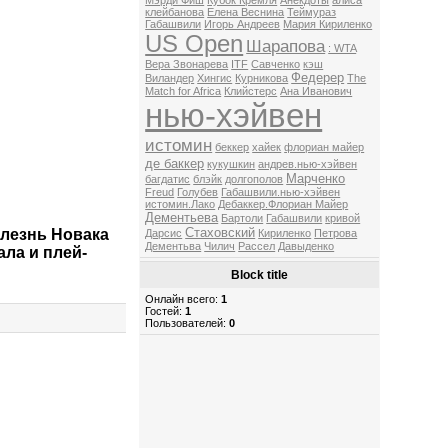
Мэрди Фиш
Кубок Кремля
Анекдоты
алиса
клейбанова
Елена Веснина
Теймураз
Габашвили
Игорь Андреев
Мария Кириленко
US Open
Шарапова
: WTA
Вера Звонарева
ITF
Савченко
кэш
Федерер
Виландер
Хингис
Курникова
The
Match for Africa
Клийстерс
Ана Иванович
нью-хэйвен
истомин
беккер
хайек
флориан майер
де баккер
кукушкин
андрев.нью-хэйвен
Марченко
багдатис
блэйк
долгополов
Freud
Голубев
Габашвили.нью-хэйвен
истомин.Лако
Дебаккер.Флориан Майер
Дементьева
Бартоли
Габашвили
кривой
Стаховский
олезнь Новака
Дарсис
Кириленко
Петрова
Дементьва
Чилич
Рассел
Давыденко
ала и плей-
Block title
Онлайн всего:
1
Гостей:
1
Пользователей:
0