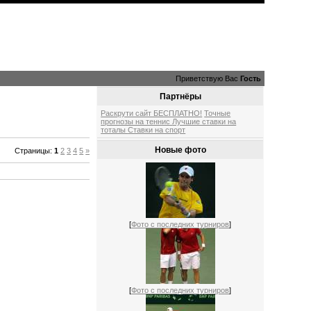
Приветствую Вас
Гость
Партнёры
Раскрути сайт БЕСПЛАТНО!
Точные
прогнозы на теннис
Лучшие ставки на
тоталы
Ставки на спорт
Новые фото
Страницы
:
1
2
3
4
5
»
[
Фото с последних турниров
]
[
Фото с последних турниров
]