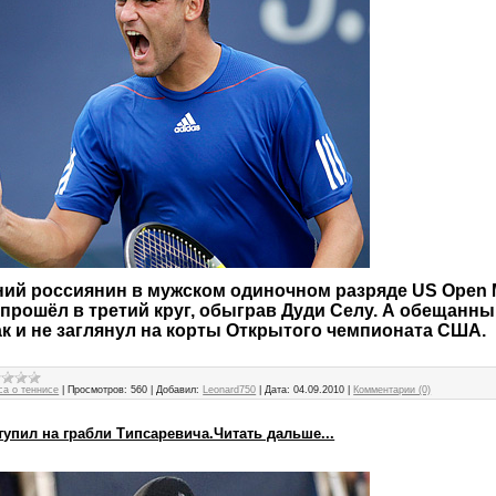
ий россиянин в мужском одиночном разряде US Open
рошёл в третий круг, обыграв Дуди Селу. А обещанны
ак и не заглянул на корты Открытого чемпионата США.
са о теннисе
|
Просмотров:
560
|
Добавил:
Leonard750
|
Дата:
04.09.2010
|
Комментарии (0)
упил на грабли Типсаревича.Читать дальше...