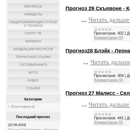
ЗАКУЛИСЬЕ
Прогноз 29 Скъявоне - Ке
АНЕКДОТЫ
...
Читать дальше
ОБЩЕРАЗВИВАЮЩИЕ СТАТЬИ
О ТЕННИСЕ
Просмотров:
402
|
Д
СПОРТ ТВ
Комментарии (0)
МАРАФОН
ВЛАДЕЛЬЦАМ РЕСУРСОВ
Прогноз28 Блэйк - Леона
ТЕННИСНЫЕ ССЫЛКИ
...
Читать дальше
ГОСТЕВАЯ КНИГА
ФОТО
Просмотров:
404
|
Д
Комментарии (0)
АУДИО
ССЫЛКИ
Прогноз 27 Малисс - Села 1
Категории
...
Читать дальше
Итоги недели
[9]
Последний прогноз
Просмотров:
441
|
Д
Комментарии (0)
[22.09.2010]
Прогноз17 Богомолов - Удомчоук