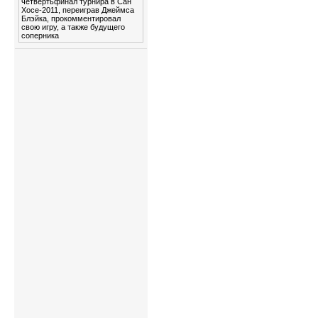
четвертьфинал турнира в Сан
Хосе-2011, переиграв Джеймса
Блэйка, прокомментировал
свою игру, а также будущего
соперника