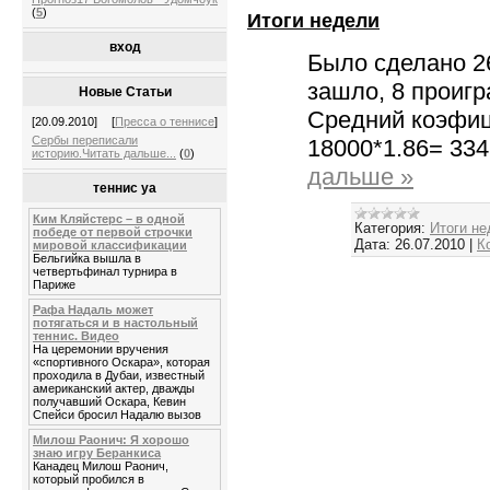
(
5
)
Итоги недели
вход
Было сделано 26
зашло, 8 проиг
Новые Статьи
Средний коэфиц
[20.09.2010]
[
Пресса о теннисе
]
Сербы переписали
18000*1.86= 33
историю.Читать дальше...
(
0
)
дальше »
теннис уа
Ким Кляйстерс – в одной
Категория:
Итоги не
победе от первой строчки
Дата:
26.07.2010
|
К
мировой классификации
Бельгийка вышла в
четвертьфинал турнира в
Париже
Рафа Надаль может
потягаться и в настольный
теннис. Видео
На церемонии вручения
«спортивного Оскара», которая
проходила в Дубаи, известный
американский актер, дважды
получавший Оскара, Кевин
Спейси бросил Надалю вызов
Милош Раонич: Я хорошо
знаю игру Беранкиса
Канадец Милош Раонич,
который пробился в