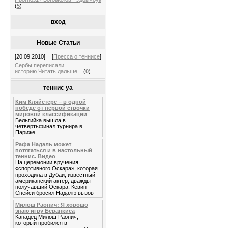
(
5
)
вход
Новые Статьи
[20.09.2010]
[
Пресса о теннисе
]
Сербы переписали
историю.Читать дальше...
(
0
)
теннис уа
Ким Кляйстерс – в одной
победе от первой строчки
мировой классификации
Бельгийка вышла в
четвертьфинал турнира в
Париже
Рафа Надаль может
потягаться и в настольный
теннис. Видео
На церемонии вручения
«спортивного Оскара», которая
проходила в Дубаи, известный
американский актер, дважды
получавший Оскара, Кевин
Спейси бросил Надалю вызов
Милош Раонич: Я хорошо
знаю игру Беранкиса
Канадец Милош Раонич,
который пробился в