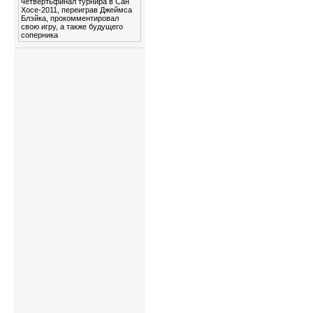
четвертьфинал турнира в Сан
Хосе-2011, переиграв Джеймса
Блэйка, прокомментировал
свою игру, а также будущего
соперника