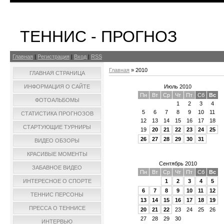
ТЕННИС - ПРОГНОЗ
Главная
|
Регистрация
|
Вход
|
RSS
Главная
»
2010
ГЛАВНАЯ СТРАНИЦА
Июль 2010
ИНФОРМАЦИЯ О САЙТЕ
Пн
Вт
Ср
Чт
Пт
Сб
Вс
ФОТОАЛЬБОМЫ
1
2
3
4
5
6
7
8
9
10
11
СТАТИСТИКА ПРОГНОЗОВ
12
13
14
15
16
17
18
СТАРТУЮЩИЕ ТУРНИРЫ
19
20
21
22
23
24
25
26
27
28
29
30
31
ВИДЕО ОБЗОРЫ
КРАСИВЫЕ МОМЕНТЫ
Сентябрь 2010
ЗАБАВНОЕ ВИДЕО
Пн
Вт
Ср
Чт
Пт
Сб
Вс
1
2
3
4
5
ИНТЕРЕСНОЕ О СПОРТЕ
6
7
8
9
10
11
12
ТЕННИС ПЕРСОНЫ
13
14
15
16
17
18
19
ПРЕССА О ТЕННИСЕ
20
21
22
23
24
25
26
27
28
29
30
ИНТЕРВЬЮ