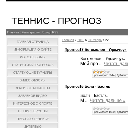
ТЕННИС - ПРОГНОЗ
Главная
|
Регистрация
|
Вход
|
RSS
Главная
»
2010
»
Сентябрь
»
22
ГЛАВНАЯ СТРАНИЦА
Прогноз17 Богомолов - Удомчоук
ИНФОРМАЦИЯ О САЙТЕ
ФОТОАЛЬБОМЫ
Богомолов - Удомчоук.
Мой про
...
Читать дал
СТАТИСТИКА ПРОГНОЗОВ
СТАРТУЮЩИЕ ТУРНИРЫ
Просмотров:
6514
|
Добавил:
ВИДЕО ОБЗОРЫ
Прогноз16 Боли - Бастль
КРАСИВЫЕ МОМЕНТЫ
Боли - Бастль.
ЗАБАВНОЕ ВИДЕО
М
...
Читать дальше »
ИНТЕРЕСНОЕ О СПОРТЕ
ТЕННИС ПЕРСОНЫ
Просмотров:
1680
|
Добавил:
ПРЕССА О ТЕННИСЕ
ИНТЕРВЬЮ