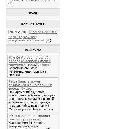
(
5
)
вход
Новые Статьи
[20.09.2010]
[
Пресса о теннисе
]
Сербы переписали
историю.Читать дальше...
(
0
)
теннис уа
Ким Кляйстерс – в одной
победе от первой строчки
мировой классификации
Бельгийка вышла в
четвертьфинал турнира в
Париже
Рафа Надаль может
потягаться и в настольный
теннис. Видео
На церемонии вручения
«спортивного Оскара», которая
проходила в Дубаи, известный
американский актер, дважды
получавший Оскара, Кевин
Спейси бросил Надалю вызов
Милош Раонич: Я хорошо
знаю игру Беранкиса
Канадец Милош Раонич,
который пробился в