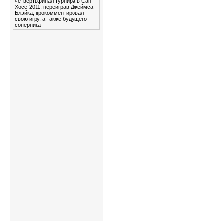
четвертьфинал турнира в Сан
Хосе-2011, переиграв Джеймса
Блэйка, прокомментировал
свою игру, а также будущего
соперника