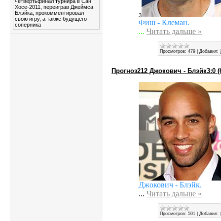
четвертьфинал турнира в Сан
Хосе-2011, переиграв Джеймса
Блэйка, прокомментировал
3
свою игру, а также будущего
Фиш - Клеман.
соперника
...
Читать дальше »
Просмотров:
479
|
Добавил:
Прогноз212 Джокович - Блэйк3:0 (6:
Джокович - Блэйк.
...
Читать дальше »
Просмотров:
501
|
Добавил: