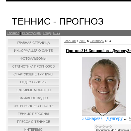
ТЕННИС - ПРОГНОЗ
Главная
|
Регистрация
|
Вход
|
RSS
Главная
»
2010
»
Сентябрь
»
04
ГЛАВНАЯ СТРАНИЦА
Прогноз216 Звонарёва - Дулгеру2:0 
ИНФОРМАЦИЯ О САЙТЕ
ФОТОАЛЬБОМЫ
СТАТИСТИКА ПРОГНОЗОВ
СТАРТУЮЩИЕ ТУРНИРЫ
ВИДЕО ОБЗОРЫ
КРАСИВЫЕ МОМЕНТЫ
ЗАБАВНОЕ ВИДЕО
ИНТЕРЕСНОЕ О СПОРТЕ
ТЕННИС ПЕРСОНЫ
Звонарёва - Дулгеру
...
Ч
ПРЕССА О ТЕННИСЕ
ИНТЕРВЬЮ
Просмотров:
457
|
Добавил: