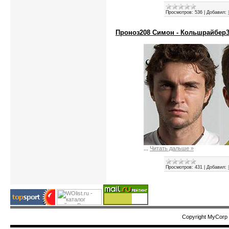
Просмотров:
536
|
Добавил:
Проноз208 Симон - Кольшрайбер3:2 (
...
Читать дальше »
Просмотров:
431
|
Добавил:
Copyright MyCorp