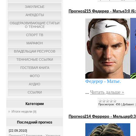
ЗАКУЛИСЬЕ
Прогноз215 Федерер - Матье3:0 (6:4,
АНЕКДОТЫ
ОБЩЕРАЗВИВАЮЩИЕ СТАТЬИ
О ТЕННИСЕ
СПОРТ ТВ
МАРАФОН
ВЛАДЕЛЬЦАМ РЕСУРСОВ
ТЕННИСНЫЕ ССЫЛКИ
ГОСТЕВАЯ КНИГА
ФОТО
Федерер - Матье.
АУДИО
...
Читать дальше »
ССЫЛКИ
Категории
Просмотров:
456
|
Добавил:
Итоги недели
[9]
Прогноз214 Ферреро - Мельцер0:3 (5
Последний прогноз
[22.09.2010]
Прогноз17 Богомолов - Удомчоук