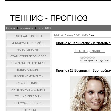
ТЕННИС - ПРОГНОЗ
Главная
|
Регистрация
|
Вход
|
RSS
Главная
»
2010
»
Сентябрь
»
10
ГЛАВНАЯ СТРАНИЦА
Прогноз29 Клийстерс - В.Уильямс 
ИНФОРМАЦИЯ О САЙТЕ
ФОТОАЛЬБОМЫ
...
Читать дальше »
СТАТИСТИКА ПРОГНОЗОВ
Просмотров:
446
|
Добавил:
СТАРТУЮЩИЕ ТУРНИРЫ
ВИДЕО ОБЗОРЫ
Прогноз 28 Возняцки - Звонарёва+
КРАСИВЫЕ МОМЕНТЫ
ЗАБАВНОЕ ВИДЕО
ИНТЕРЕСНОЕ О СПОРТЕ
ТЕННИС ПЕРСОНЫ
ПРЕССА О ТЕННИСЕ
ИНТЕРВЬЮ