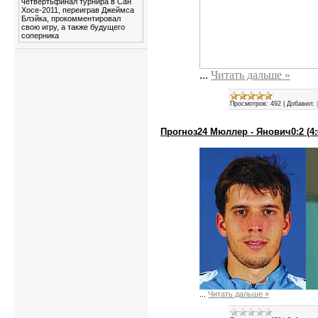
четвертьфинал турнира в Сан
Хосе-2011, переиграв Джеймса
Блэйка, прокомментировал
свою игру, а также будущего
соперника
...
Читать дальше »
Просмотров:
492
|
Добавил:
Прогноз24 Мюллер - Янович0:2 (4:6
...
Читать дальше »