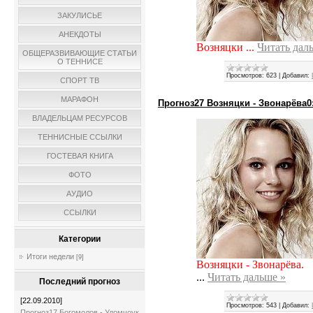
ЗАКУЛИСЬЕ
АНЕКДОТЫ
Возняцки
...
Читать дал
ОБЩЕРАЗВИВАЮЩИЕ СТАТЬИ
О ТЕННИСЕ
Просмотров:
623
|
Добавил:
СПОРТ ТВ
МАРАФОН
Прогноз27 Возняцки - Звонарёва0:2 
ВЛАДЕЛЬЦАМ РЕСУРСОВ
ТЕННИСНЫЕ ССЫЛКИ
ГОСТЕВАЯ КНИГА
ФОТО
АУДИО
ССЫЛКИ
Категории
Итоги недели
[9]
Возняцки - Звонарёва.
...
Читать дальше »
Последний прогноз
[22.09.2010]
Просмотров:
543
|
Добавил:
Прогноз17 Богомолов - Удомчоук