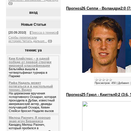
(
5
)
Прогноз26 Сеппи - Воландри2:0 (7:6
вход
Новые Статьи
[20.09.2010]
[
Пресса о теннисе
]
Сербы переписали
историю.Читать дальше...
(
0
)
теннис уа
Ким Кляйстерс – в одной
победе от первой строчки
мировой классификации
Бельгийка вышла в
четвертьфинал турнира в
Париже
Рафа Надаль может
Просмотров:
450
|
Добавил:
потягаться и в настольный
теннис. Видео
На церемонии вручения
Прогноз25 Грюл - Книттел0:2 (3:6, 5
«спортивного Оскара», которая
проходила в Дубаи, известный
американский актер, дважды
получавший Оскара, Кевин
Спейси бросил Надалю вызов
Милош Раонич: Я хорошо
знаю игру Беранкиса
Канадец Милош Раонич,
который пробился в